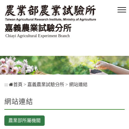
跳
到
主
要
嘉義農業試驗分所
內
容
Chiayi Agricultural Experiment Branch
區
塊
:::
首頁
>
嘉義農業試驗分所
>
網站連結
網站連結
農業部所屬機關