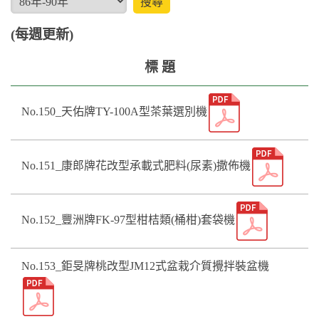
(每週更新)
標 題
No.150_天佑牌TY-100A型茶葉選別機
No.151_康郎牌花改型承載式肥料(尿素)撒佈機
No.152_豐洲牌FK-97型柑桔類(桶柑)套袋機
No.153_鉅旻牌桃改型JM12式盆栽介質攪拌裝盆機