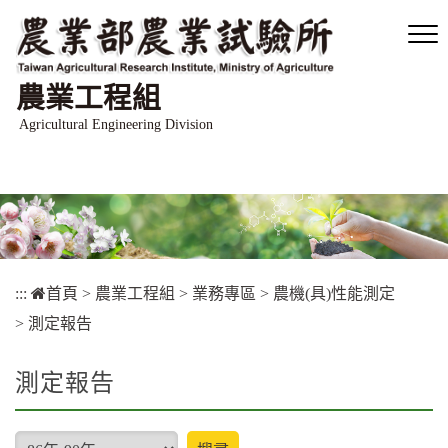
跳
到
主
要
農業工程組
內
容
Agricultural Engineering Division
區
塊
:::
首頁
>
農業工程組
>
業務專區
>
農機(具)性能測定
>
測定報告
測定報告
type
搜尋