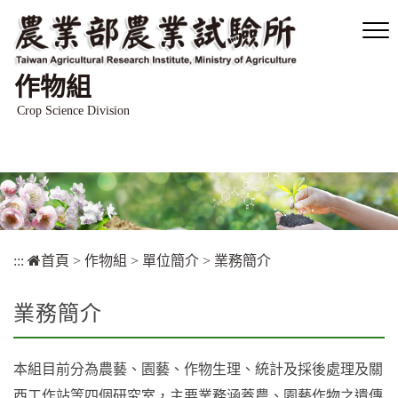
跳
到
主
要
作物組
內
容
Crop Science Division
區
塊
:::
首頁
>
作物組
>
單位簡介
>
業務簡介
業務簡介
本組目前分為農藝、園藝、作物生理、統計及採後處理及關
西工作站等四個研究室，主要業務涵蓋農、園藝作物之遺傳