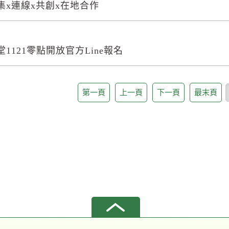
集x連線x共創x在地合作
1121零點開放官方Line報名
第一頁
上一頁
下一頁
最末頁