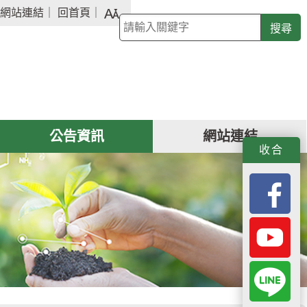
字
網站連結
｜
回首頁
｜
關
級
鍵
大
字
小
查
詢
公告資訊
網站連結
f
y
L
收合