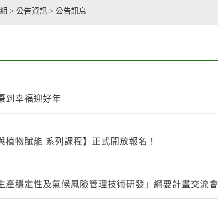
facebook
組
>
公告資訊
>
公告訊息
棗到幸福迎好年
與植物賦能 系列課程】正式開放報名！
生產穩定性及氣候風險管理技術研發」綱要計畫交流