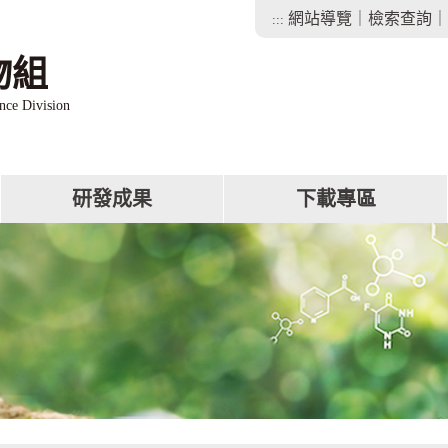
網站導覽
｜
檢索查詢
｜
:::
物組
nce Division
研發成果
下載專區