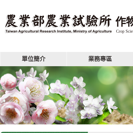
跳
到
主
作
要
內
Crop Scie
容
區
塊
單位簡介
業務專區