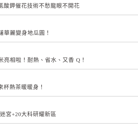
氯酸鉀催花技術不愁龍眼不開花
甘藷華麗變身地瓜圓！
香米亮相啦！耐熱、省水、又香 Q！
來杯熱茶暖暖身！
研迷宮+20大科研耀新區