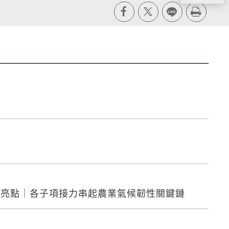
X
line
列印
會亮點｜各子項接力串起農業氣候韌性關鍵鏈