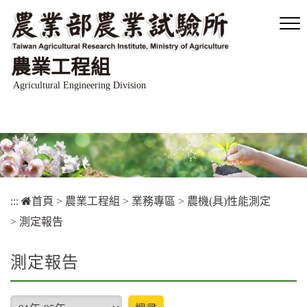
跳
到
主
要
農業工程組
內
容
Agricultural Engineering Division
區
塊
:::
首頁
>
農業工程組
>
業務專區
>
農機(具)性能測定
>
測定報告
測定報告
type
搜尋