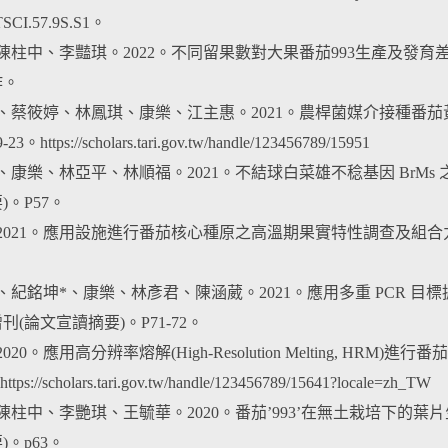
SCI.57.9S.S1。
樂、陳柱中、李豔琪。2022。不同留果數對大果番茄993生產及發育
作。
櫻慧、蔡筱婷、林鳳琪、康樂、江主惠。2021。農桿菌媒介接種
3。https://scholars.tari.gov.tw/handle/123456789/15951
子凱、康樂、林亞平、林順福。2021。不結球白菜雄不稔基因 Br
)。P57。
樂。2021。應用設施進行番茄核心種原之高溫期果實特性調查及組
元凱、紀銘坤*、康樂、林彥君、陳涵葳。2021。應用多重 PCR
(論文宣讀摘要)。P71-72。
。2020。應用高分辨率熔解(High-Resolution Melting, 
tps://scholars.tari.gov.tw/handle/123456789/15641?locale=zh_TW
樂、陳柱中、李艷琪、王毓華。2020。番茄’993’在無土栽培下
。p63。