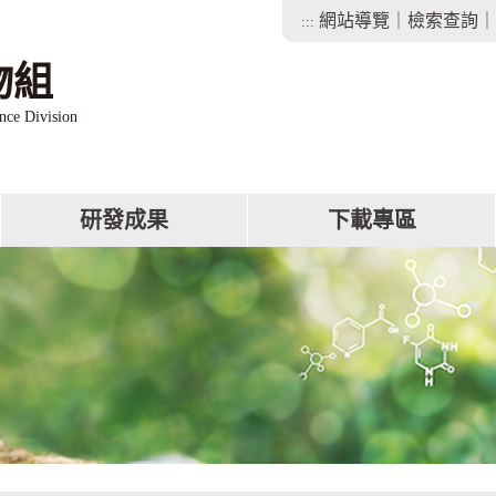
網站導覽
｜
檢索查詢
｜
:::
物組
nce Division
研發成果
下載專區