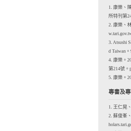
1. 康樂
所特刊第245號。p
2. 康樂
w.tari.gov.t
3. Atsushi 
d Taiwan。9
4. 康樂
第214號。p216
5. 康樂
專書及專
1. 王仁
2. 蘇俊
holars.tari