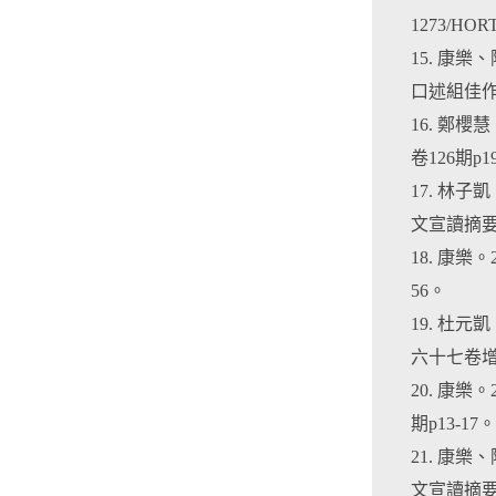
1273/HORT
15. 康
口述組佳
16. 鄭
卷126期p19-2
17. 林
文宣讀摘要
18. 康
56。
19. 杜
六十七卷增刊
20. 康樂
期p13-17。ht
21. 康
文宣讀摘要)