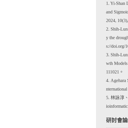
1. Yi-Shan
and Sigmoid
2024, 10(3)
2. Shih-Lu
y the drough
s://doi.org
3. Shih-Lu
wth Models 
111021。
4. Agehara
nternationa
5. 林詠淳
ioinformati
研討會論