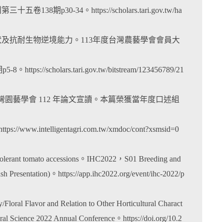
-34。https://scholars.tari.gov.tw/ha
狀及抗耐生物逆境能力。113年度台灣農藝學會會員大
holars.tari.gov.tw/bitstream/123456789/21
灣園藝學會 112 年論文宣讀。本篇榮獲當年度口述組
elligentagri.com.tw/xmdoc/cont?xsmsid=0
-tolerant tomato accessions。IHC2022，S01 Breeding and
lash Presentation)。https://app.ihc2022.org/event/ihc-2022/p
loral Flavor and Relation to Other Horticultural Charact
ural Science 2022 Annual Conference。https://doi.org/10.2