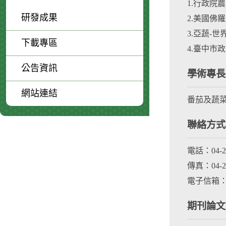
1.行政院農
研發成果
2.美國佛羅里
3.亞蔬-世界蔬
下載專區
4.臺中市政
公告資訊
學術專長
網站連結
番茄及蔬
聯絡方式
電話：04-23
傳真：04-23
電子信箱：kan
期刊論文