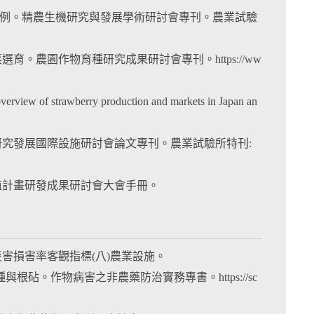
RO為例。精農生機研究與發展學術研討會專刊。農業試驗
育。農園作物育種研究成果研討會專刊。https://ww
rview of strawberry production and markets in Japan an
及研究發展國際設施研討會論文專刊。農業試驗所特刊:
加值計畫研發成果研討會大會手冊。
災害損害率客觀指標(八)農業設施。
根砧。作物病害之非農藥防治實務專書。https://sc