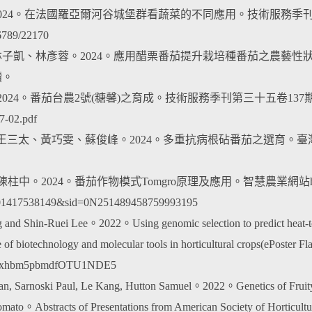
024。在法國羅亞爾河谷城堡群看蔬菜的不同應用。技術服務季刊第三十五卷138期p30
6789/22170
、林子凱、林彥蓉。2024。應用醋栗番茄提升栽培種番茄之農藝性
讀。
024。番茄台農2號(糖馨)之育成。技術服務季刊第三十五卷137期p5-8。https://sc
7-02.pdf
樂、王三太、黃巧雯、蘇俊峰。2024。多重抗病根砧番茄之選育。臺
柱中。2024。番茄作物模式Tomgro原理及應用。智慧農業網站https://www.int
1417538149&sid=0N251489458759993195
g and Shin-Ruei Lee。2022。Using genomic selection to predict heat
e of biotechnology and molecular tools in horticultural crops(ePoster F
UGxhbm5pbmdfOTU1NDE5
an, Sarnoski Paul, Le Kang, Hutton Samuel。2022。Genetics of Fruity/F
 Tomato。Abstracts of Presentations from American Society of Horticult