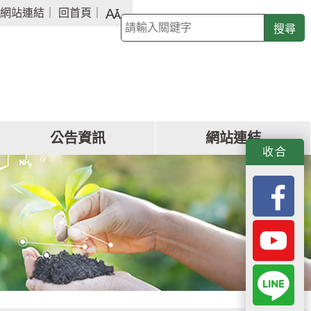
字
網站連結
｜
回首頁
｜
關
級
鍵
大
字
小
查
詢
公告資訊
網站連結
f
y
L
收合