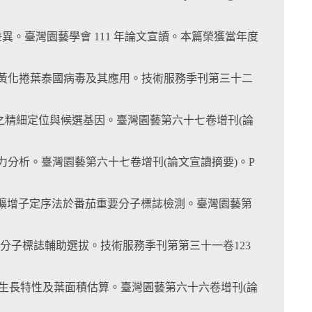
差異。臺灣園藝學會 111 年論文宣讀。本篇榮獲當年度
番茄黃化捲葉泰國病毒及其應用。技術服務季刊第三十二
Ms 之精細定位與候選基因。臺灣園藝第六十七卷增刊(論
合力分析。臺灣園藝第六十七卷增刊(論文宣讀摘要)。P
 目標擴增子定序法於番茄重要分子標誌檢測。臺灣園藝第
HRM)進行番茄分子標誌輔助選拔。技術服務季刊第第三十一卷123
的葉片生長特性及葉面積估算。臺灣園藝第六十六卷增刊(論