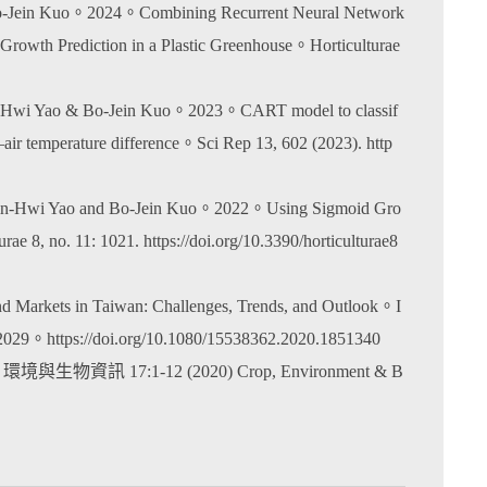
Bo-Jein Kuo。2024。Combining Recurrent Neural Network
rowth Prediction in a Plastic Greenhouse。Horticulturae
in-Hwi Yao & Bo-Jein Kuo。2023。CART model to classif
f–air temperature difference。Sci Rep 13, 602 (2023). http
 Min-Hwi Yao and Bo-Jein Kuo。2022。Using Sigmoid Gro
8, no. 11: 1021. https://doi.org/10.3390/horticulturae8
 Markets in Taiwan: Challenges, Trends, and Outlook。I
-S2029。https://doi.org/10.1080/15538362.2020.1851340
:1-12 (2020) Crop, Environment & B