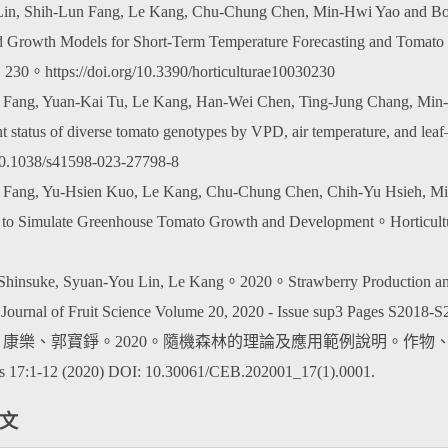
 Lin, Shih-Lun Fang, Le Kang, Chu-Chung Chen, Min-Hwi Yao and 
 Growth Models for Short-Term Temperature Forecasting and Tomato G
, 230。https://doi.org/10.3390/horticulturae10030230
n Fang, Yuan-Kai Tu, Le Kang, Han-Wei Chen, Ting-Jung Chang, M
t status of diverse tomato genotypes by VPD, air temperature, and lea
/10.1038/s41598-023-27798-8
n Fang, Yu-Hsien Kuo, Le Kang, Chu-Chung Chen, Chih-Yu Hsieh,
to Simulate Greenhouse Tomato Growth and Development。Horticulturae 
 Shinsuke, Syuan-You Lin, Le Kang。2020。Strawberry Production and
l Journal of Fruit Science Volume 20, 2020 - Issue sup3 Pages S2018
、康樂、郭寶錚。2020。隨機森林的理論及應用範例說明。作物、環境與生物資訊 17
cs 17:1-12 (2020) DOI: 10.30061/CEB.202001_17(1).0001.
文