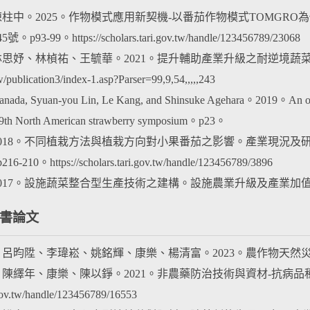
、陳柱中。2025。作物模式應用新契機-以番茄作物模式TOMG
93-99。https://scholars.tari.gov.tw/handle/123456789/23068
、林思妤、林楨祐、王毓華。2021。提升輔助產業升級之耐逆境蔬菜選
w/publication3/index-1.asp?Parser=99,9,54,,,,,243
Sanada, Syuan-you Lin, Le Kang, and Shinsuke Agehara。2019。An ove
th North American strawberry symposium。p23。
。2018。不同植栽方法與植栽方向對小果番茄之影響。產業現況
-210。https://scholars.tari.gov.tw/handle/123456789/3896
。2017。設施蔬菜整合型生產技術之建構。設施農業升級及產業
書論文
晃、呂昀陞、李瑋崧、姚銘輝、康樂、楊清富。2023。農作物天然
峯、陳繹年、康樂、陳以錚。2021。非農藥防治技術與資材-抗病品種與
.gov.tw/handle/123456789/16553