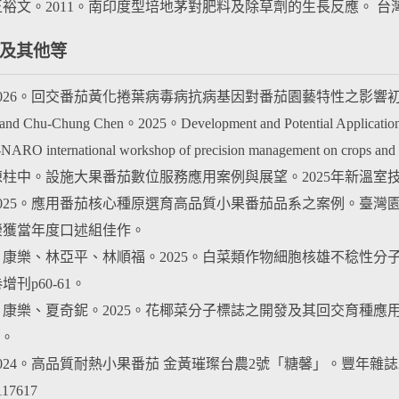
、王裕文。2011。南印度型培地茅對肥料及除草劑的生長反應。 
及其他等
。2026。回交番茄黃化捲葉病毒病抗病基因對番茄園藝特性之影響
 and Chu-Chung Chen。2025。Development and Potential Application
NARO international workshop of precision management on crops a
、陳柱中。設施大果番茄數位服務應用案例與展望。2025年新溫室
。2025。應用番茄核心種原選育高品質小果番茄品系之案例。臺灣園藝
榮獲當年度口述組佳作。
凱、康樂、林亞平、林順福。2025。白菜類作物細胞核雄不稔性分
刊p60-61。
凱、康樂、夏奇鈮。2025。花椰菜分子標誌之開發及其回交育種應
2。
024。高品質耐熱小果番茄 金黃璀璨台農2號「糖馨」。豐年雜誌2024年7月號。7
117617