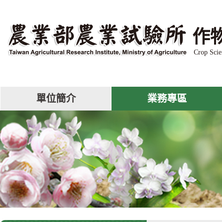
跳
到
主
作
要
內
Crop Scie
容
區
塊
單位簡介
業務專區