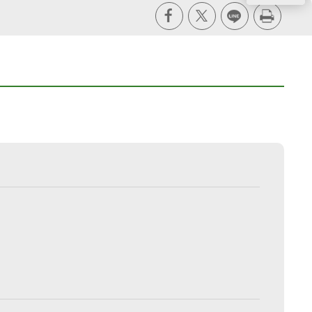
X
line
列印