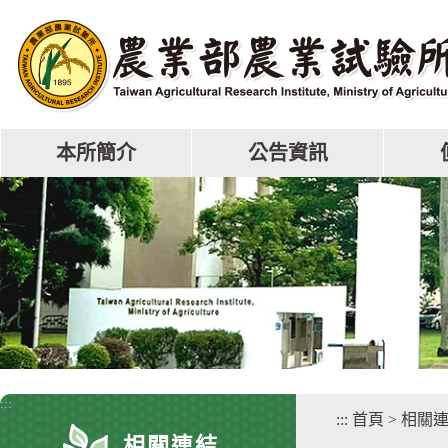
跳
到
主
要
內
容
區
本所簡介
公告資訊
塊
:::
:::
首頁
>
相關
相關連結