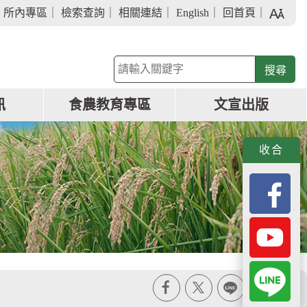
字
｜
所內專區
｜
檢索查詢
｜
相關連結
｜
English
｜
回首頁
｜
級
大
小
關
鍵
字
訊
食農教育專區
文宣出版
查
詢
收合
X
line
列印