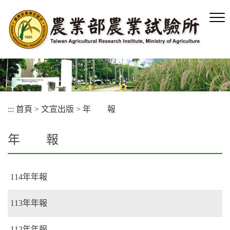
跳
到
主
要
內
容
區
塊
:::
首頁
>
文宣出版
>
年 報
年 報
114年年報
113年年報
112年年報