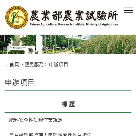
跳
到
主
要
內
容
區
塊
:::
首頁
>
便民服務
>
申辦項目
申辦項目
標 題
肥料安全性試驗作業規定
農業試驗所處理人民陳情案件作業規定