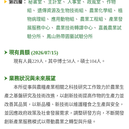
第四層：
秘書室
、
主計室
、
人事室
、
政風室
、
作物
組
、
遺傳資源及生物技術組
、
農業化學組
、
植
物病理組
、
應用動物組
、
農業工程組
、
產業發
展服務中心
、
農業技術轉譯中心
、
嘉義農業試
驗分所
、
鳳山熱帶園藝試驗分所
現有員額 (2026/07/15)
現有人員229人，其中博士58人，碩士104人。
業務狀況與未來展望
本所從事與農糧產業相關之科技研究工作致力於農業生
產之基盤研究及技術改進，以創新技術提高作物的生產力並
改善其品質，以新品種、新技術以維護糧食之生產與安全，
並因應政府政策及社會發展需求，調整研發方向，不斷開發
創新產業服務模式以帶動農業之轉型與升級。