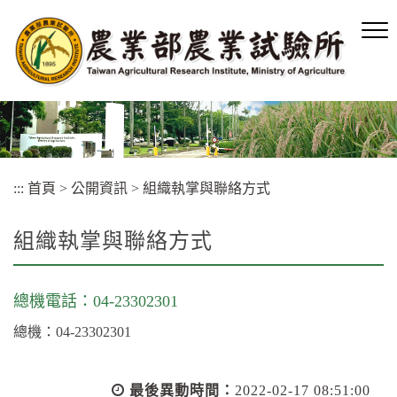
跳
到
主
要
內
容
區
塊
:::
首頁
>
公開資訊
>
組織執掌與聯絡方式
組織執掌與聯絡方式
總機電話：04-23302301
總機：04-23302301
最後異動時間：
2022-02-17 08:51:00