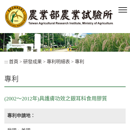
跳
到
主
要
內
容
區
塊
:::
首頁
>
研發成果
>
專利明細表
>
專利
專利
(2002～2012年)具護膚功效之銀耳科食用膠質
專利申請地：