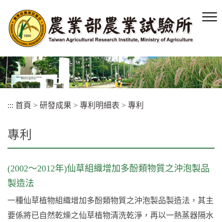
跳
到
主
要
內
容
區
塊
:::
首頁
>
研發成果
>
專利明細表
>
專利
專利
(2002～2012年)仙草組織增加多酚類物質之沖泡製品
製造法
一種仙草植物組織增加多酚類物質之沖泡製品製造法，其主
要係將已自然乾燥之仙草植物清洗乾淨，再以一熱蒸器隔水