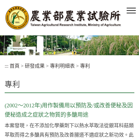
跳
到
主
要
內
容
區
塊
:::
首頁
>
研發成果
>
專利明細表
>
專利
專利
(2002～2012年)用作製備用以預防及/或改善便秘及因
便秘造成之症狀之物質的多醣用途
本案發現，在不添加化學藥劑下以熱水萃取法從銀耳科菇類
萃取而得之多醣具有預防及改善腸道不適症狀之新功效。此