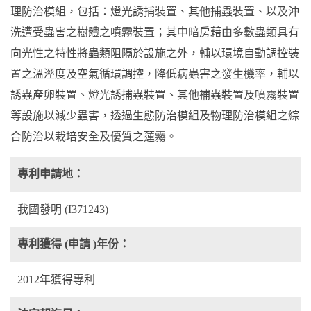
理防治模組，包括：燈光誘捕裝置、其他捕蟲裝置、以及沖
洗遭受蟲害之樹體之噴霧裝置；其中暗房藉由多數蟲類具有
向光性之特性將蟲類阻隔於設施之外，輔以環境自動調控裝
置之溫溼度及空氣循環調控，降低病蟲害之發生機率，輔以
誘蟲產卵裝置、燈光誘捕蟲裝置、其他補蟲裝置及噴霧裝置
等設施以減少蟲害，透過生態防治模組及物理防治模組之綜
合防治以栽培安全及優質之蓮霧。
專利申請地：
我國發明 (I371243)
專利獲得 (申請 )年份：
2012年獲得專利