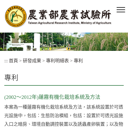
跳
到
主
要
內
容
區
塊
:::
首頁
>
研發成果
>
專利明細表
>
專利
專利
(2002～2012年)蓮霧有機化栽培系統及方法
本案為一種蓮霧有機化栽培系統及方法，該系統設置於可透
光設施中，包括：生態防治模組，包括：設置於可透光設施
入口之暗房、環境自動調控裝置以及誘蟲產卵裝置；以及物