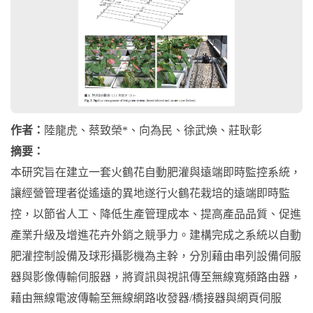
作者：
陸龍虎、蔡致榮*、向為民、徐武煥、莊耿彰
摘要：
本研究旨在建立一套火鶴花自動肥灌與遠端即時監控系統，
讓經營管理者從遙遠的異地遂行火鶴花栽培的遠端即時監
控，以節省人工、降低生產管理成本、提高產品品質、促進
產業升級及增進花卉外銷之競爭力。建構完成之系統以自動
肥灌控制設備及球形攝影機為主幹，分別藉由串列設備伺服
器與影像傳輸伺服器，將資訊與視訊傳至無線寬頻路由器，
藉由無線電波傳輸至無線網路收發器/橋接器與網頁伺服