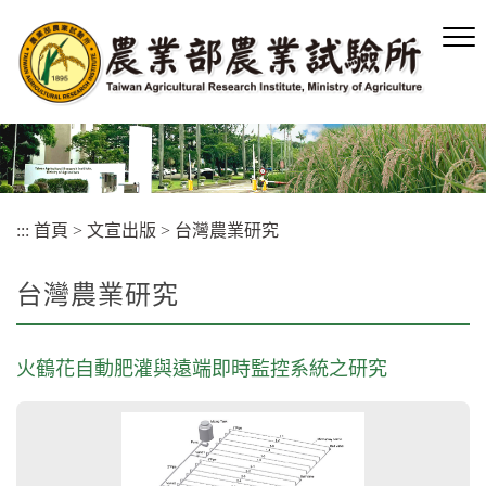
跳
到
主
要
內
容
區
塊
:::
首頁
>
文宣出版
>
台灣農業研究
台灣農業研究
火鶴花自動肥灌與遠端即時監控系統之研究