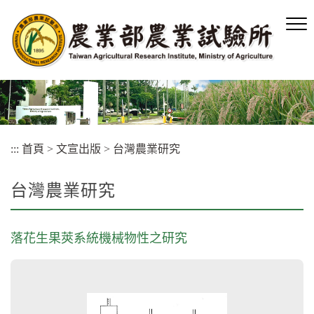
跳
到
主
要
內
容
區
塊
:::
首頁
>
文宣出版
>
台灣農業研究
台灣農業研究
落花生果莢系統機械物性之研究