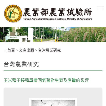
跳
到
主
要
內
容
區
塊
:::
首頁
>
文宣出版
>
台灣農業研究
台灣農業研究
玉米種子接種單棲固氮菌對生育及產量的影響