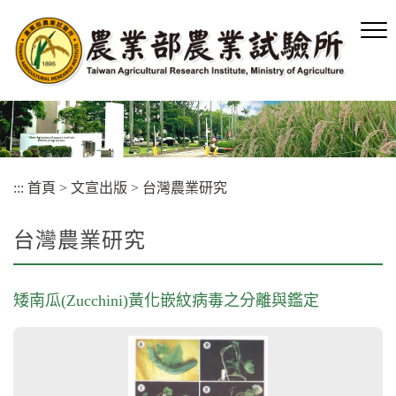
跳
到
主
要
內
容
區
塊
:::
首頁
>
文宣出版
>
台灣農業研究
台灣農業研究
矮南瓜(Zucchini)黃化嵌紋病毒之分離與鑑定