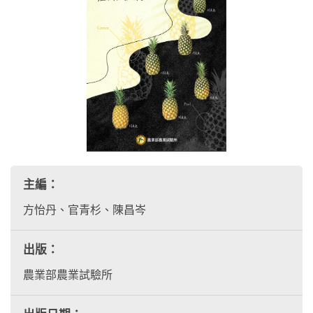
主編：
方怡丹、官青杉、陳昌岑
出版：
農業部農業試驗所