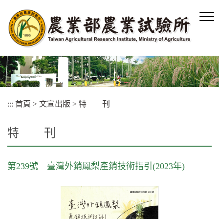
跳
到
主
要
內
容
區
塊
:::
首頁
>
文宣出版
>
特 刊
特 刊
第239號 臺灣外銷鳳梨產銷技術指引(2023年)