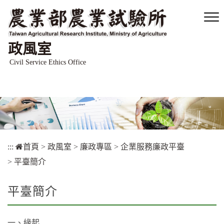
跳
到
主
要
政風室
內
容
Civil Service Ethics Office
區
塊
:::
首頁
>
政風室
>
廉政專區
>
企業服務廉政平臺
>
平臺簡介
平臺簡介
一、緣起