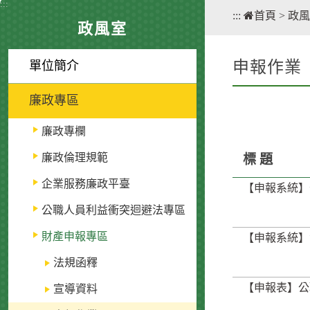
:::
:::
首頁
>
政風
政風室
申報作業
單位簡介
廉政專區
廉政專欄
廉政倫理規範
標 題
企業服務廉政平臺
【申報系統】
公職人員利益衝突迴避法專區
財產申報專區
【申報系統】
法規函釋
【申報表】公
宣導資料