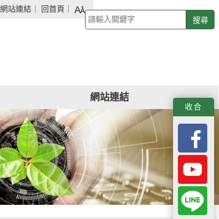
字
網站連結
｜
回首頁
｜
關
級
鍵
大
字
小
查
詢
網站連結
f
y
L
收合