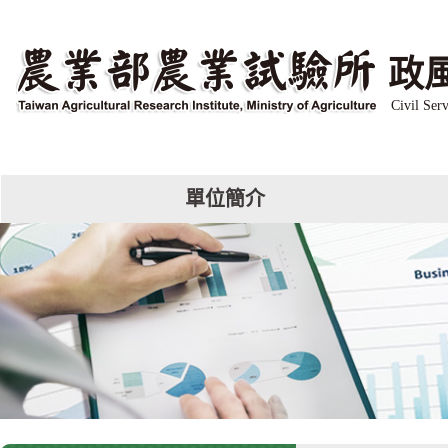
跳
到
主
政
要
內
Civil Serv
容
區
塊
單位簡介