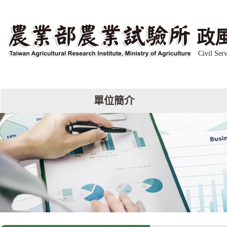
跳
到
主
政
要
內
Civil Serv
容
區
塊
單位簡介