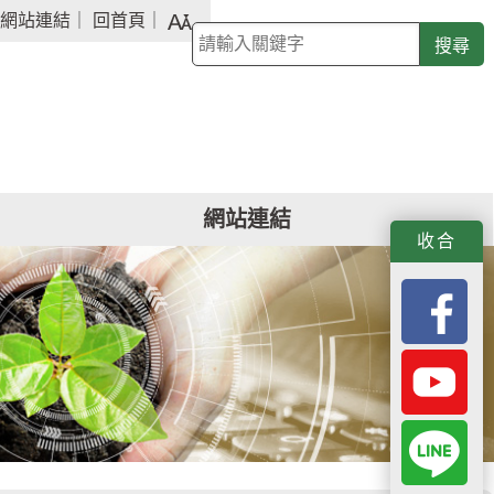
字
網站連結
｜
回首頁
｜
關
級
鍵
大
字
小
查
詢
網站連結
f
y
L
收合