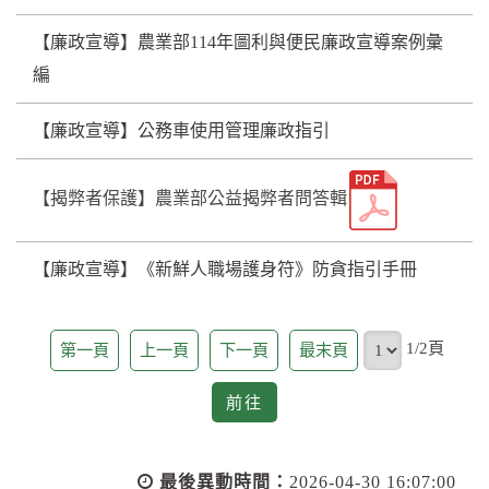
【廉政宣導】農業部114年圖利與便⺠廉政宣導案例彙
編
【廉政宣導】公務車使用管理廉政指引
【揭弊者保護】農業部公益揭弊者問答輯
【廉政宣導】《新鮮人職場護身符》防貪指引手冊
頁
1/2頁
第一頁
上一頁
下一頁
最末頁
前
前往
往
最後異動時間：
2026-04-30 16:07:00