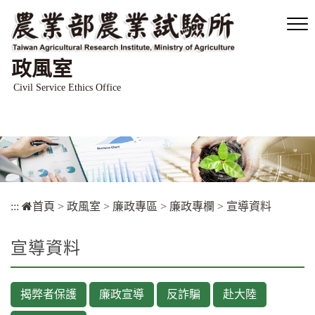
跳
到
主
要
政風室
內
容
Civil Service Ethics Office
區
塊
:::
首頁
>
政風室
>
廉政專區
>
廉政專欄
>
宣導資料
宣導資料
揭弊者保護
廉政宣導
反詐騙
赴大陸