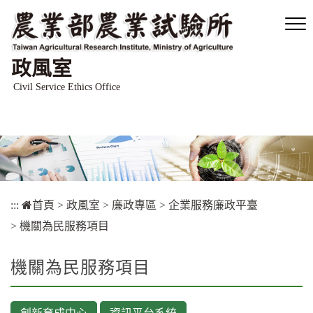
跳
到
主
要
政風室
內
容
Civil Service Ethics Office
區
塊
:::
首頁
>
政風室
>
廉政專區
>
企業服務廉政平臺
>
機關為民服務項目
機關為民服務項目