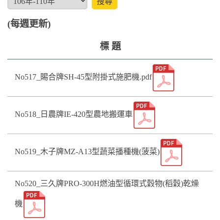
(每週更新)
標 題
No517_賜合牌SH-45型附掛式施肥機.pdf
No518_日農牌IE-420型農地搬運車
No519_木子牌MZ-A13型蔬菜播種機(菠菜)
No520_三久牌PRO-300H燃油型循環式穀物(稻穀)乾燥
機