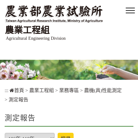
跳
到
主
要
農業工程組
內
容
Agricultural Engineering Division
區
塊
:::
首頁
>
農業工程組
>
業務專區
>
農機(具)性能測定
>
測定報告
測定報告
type
搜尋