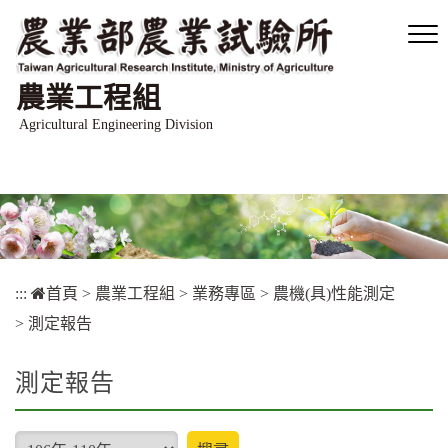
跳
到
主
要
農業工程組
內
容
Agricultural Engineering Division
區
塊
:::
首頁
>
農業工程組
>
業務專區
>
農機(具)性能測定
>
測定報告
測定報告
type
搜尋