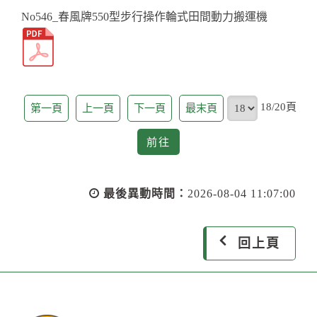
No546_春風牌550型步行操作輪式田間動力搬運機
頁
18/20頁
第一頁
上一頁
下一頁
最末頁
前
前往
往
最後異動時間：
2026-08-04 11:07:00
回上頁