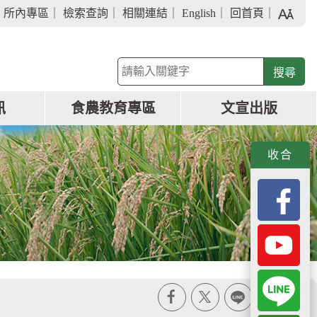
字
｜
所內專區
｜
檢索查詢
｜
相關連結
｜
English
｜
回首頁
｜
級
大
小
關
鍵
字
訊
食農教育專區
文宣出版
查
詢
收合
X
line
列印