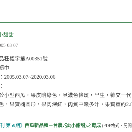
小甜甜
-03-07
種權字第A00351號
續中
5.03.07~2020.03.06
：
型西瓜，果皮暗綠色，具濃色條斑，早生，雜交一代品
，果實橢圓形，果肉深紅，肉質中嫩多汁，果實重約2.8公斤
刊 第59期》
西瓜新品種－台農7號(小甜甜)之育成
(PDF格式、另