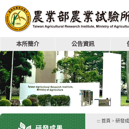
跳
到
主
要
內
容
區
本所簡介
公告資訊
塊
:::
:::
首頁
>
研發
研發成果