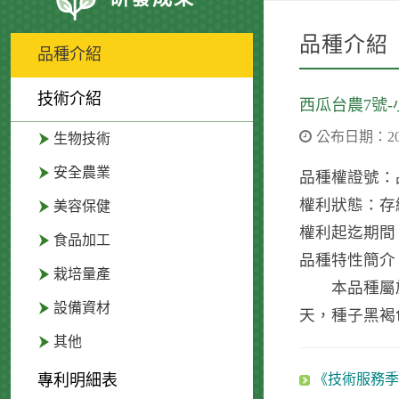
品種介紹
品種介紹
技術介紹
西瓜台農7號-
公布日期：2005
生物技術
安全農業
品種權證號：品
權利狀態：存
美容保健
權利起迄期間：200
食品加工
品種特性簡介
栽培量產
本品種屬於小
設備資材
天，種子黑褐色
其他
專利明細表
《技術服務季