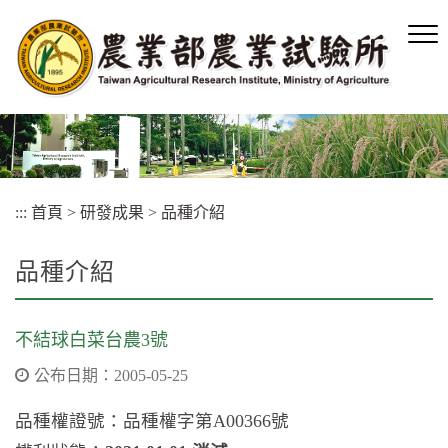
跳
到
主
要
內
容
區
塊
:::
首頁
>
研發成果
>
品種介紹
品種介紹
不結球白菜台農3號
公布日期：2005-05-25
品種權證號：品種權字第A00366號