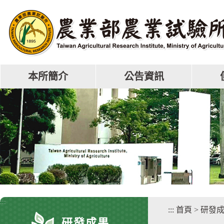
跳
到
主
要
內
容
區
本所簡介
公告資訊
塊
:::
:::
首頁
>
研發
研發成果