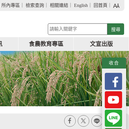
字
｜
所內專區
｜
檢索查詢
｜
相關連結
｜
English
｜
回首頁
｜
級
大
小
關
鍵
字
訊
食農教育專區
文宣出版
查
詢
收合
X
line
列印