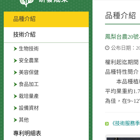
品種介紹
品種介紹
技術介紹
鳳梨台農20號
公布日期：2004
生物技術
安全農業
權利起迄期間：
品種特性簡介
美容保健
本品種植株高
食品加工
平均果重約1
栽培量產
為佳，在9~1
設備資材
其他
《技術服務季
專利明細表