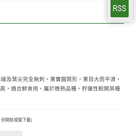
葉緣及葉尖完全無刺。果實圓筒形，果目大而平滑，
酸比高，適合鮮食用。屬於晚熟品種。貯運性較開英種
式、另開新視窗下載)