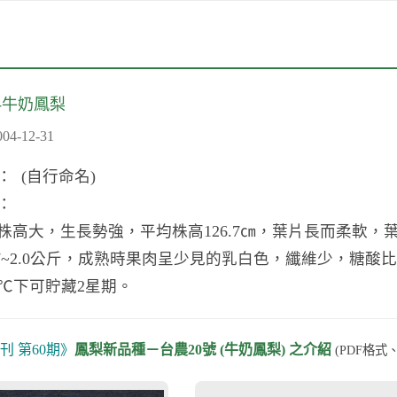
-牛奶鳳梨
-12-31
 (自行命名)
：
大，生長勢強，平均株高126.7㎝，葉片長而柔軟，
.7~2.0公斤，成熟時果肉呈少見的乳白色，纖維少，糖
2℃下可貯藏2星期。
刊 第60期》
鳳梨新品種－台農20號 (牛奶鳳梨) 之介紹
(PDF格