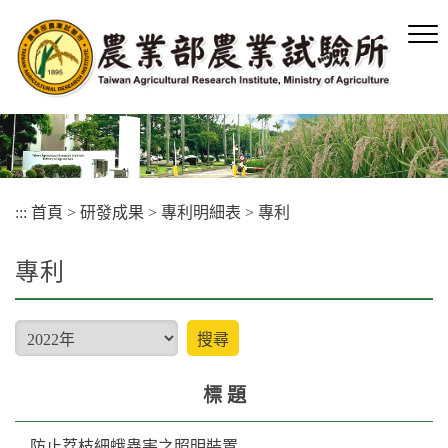
跳
到
主
要
內
容
區
塊
:::
首頁
>
研發成果
>
專利明細表
>
專利
專利
type
搜尋
標 題
防止荔枝細蛾蟲害之照明裝置