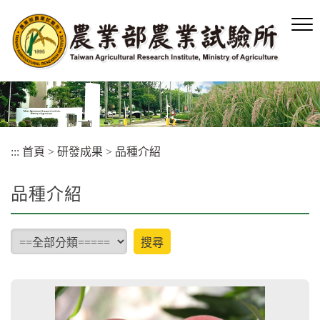
跳
到
主
要
內
容
區
塊
:::
首頁
>
研發成果
>
品種介紹
品種介紹
type
搜尋