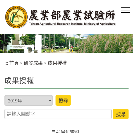
跳
到
主
要
內
容
區
塊
:::
首頁
>
研發成果
>
成果授權
成果授權
type
搜尋
關鍵字查詢
目前尚無資料..