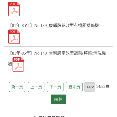
【81年-85年】No.139_康郎牌花改型有機肥撒佈機
【81年-85年】No.140_吉利牌南改型蔬菜(芹菜)清洗機
場
頁
14/83頁
第一頁
上一頁
下一頁
最末頁
前
前往
往