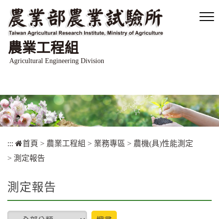
跳
到
主
要
農業工程組
內
容
Agricultural Engineering Division
區
塊
:::
首頁
>
農業工程組
>
業務專區
>
農機(具)性能測定
>
測定報告
測定報告
type
搜尋