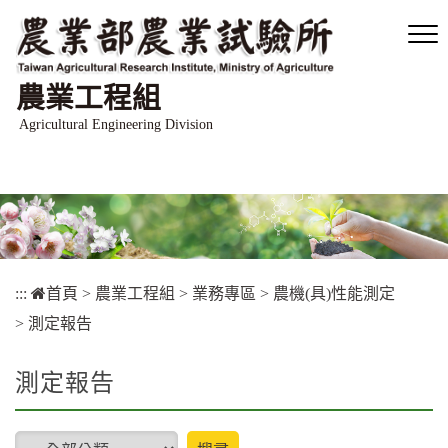
跳
到
主
要
農業工程組
內
容
Agricultural Engineering Division
區
塊
:::
首頁
>
農業工程組
>
業務專區
>
農機(具)性能測定
>
測定報告
測定報告
type
搜尋