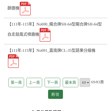
篩選機
【111年-115年】No690_賜合牌SH-64型賜合牌SH-64型
自走鼓風式噴霧機
【111年-115年】No691_嘉南牌CL-35型蔬果分級機
頁
69/83頁
第一頁
上一頁
下一頁
最末頁
前
前往
往