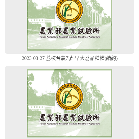
2023-03-27 荔枝台農7號-早大荔品種權(續約)