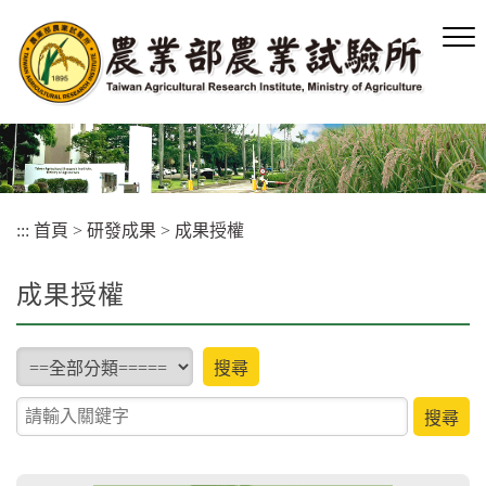
跳
到
主
要
內
容
區
塊
:::
首頁
>
研發成果
>
成果授權
成果授權
type
搜尋
關鍵字查詢