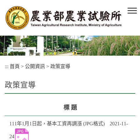
跳
到
主
要
內
容
區
塊
:::
首頁
>
公開資訊
>
政策宣導
政策宣導
標 題
111年1月1日起，基本工資再調漲 (JPG格式) 2021-11-
24