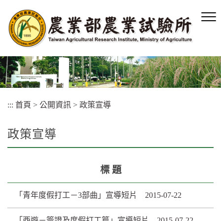
跳
到
主
要
內
容
區
塊
:::
首頁
>
公開資訊
>
政策宣導
政策宣導
標 題
「青年度假打工－3部曲」宣導短片 2015-07-22
「西遊－簽證及度假打工篇」宣導短片 2015-07-22