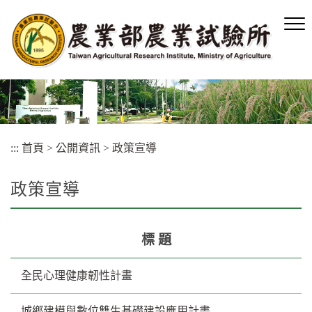
跳
到
主
要
內
容
區
塊
:::
首頁
>
公開資訊
>
政策宣導
政策宣導
標 題
全民心理健康韌性計畫
城鄉建模與數位雙生基礎建設應用計畫