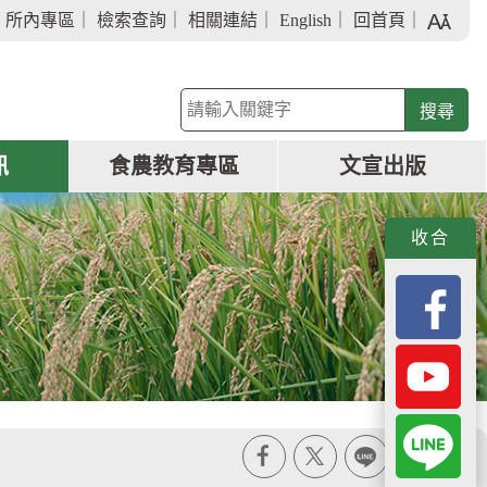
字
｜
所內專區
｜
檢索查詢
｜
相關連結
｜
English
｜
回首頁
｜
級
大
小
關
鍵
字
訊
食農教育專區
文宣出版
查
詢
收合
X
line
列印