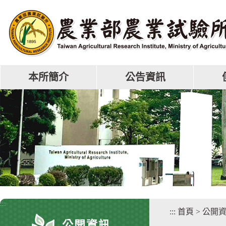
跳
到
主
要
內
容
區
本所簡介
公告資訊
塊
:::
:::
首頁
>
公開
公開資訊