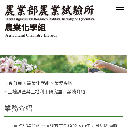
跳
到
主
要
農業化學組
內
容
Agricultural Chemistry Division
區
塊
:::
首頁
>
農業化學組
>
業務專區
>
土壤調查與土地利用研究室
>
業務介紹
業務介紹
農業試驗所的土壤調查工作始於1910年，且是國內唯一