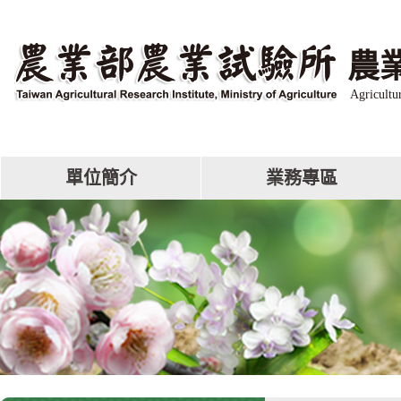
跳
到
主
農
要
內
Agricultu
容
區
塊
單位簡介
業務專區