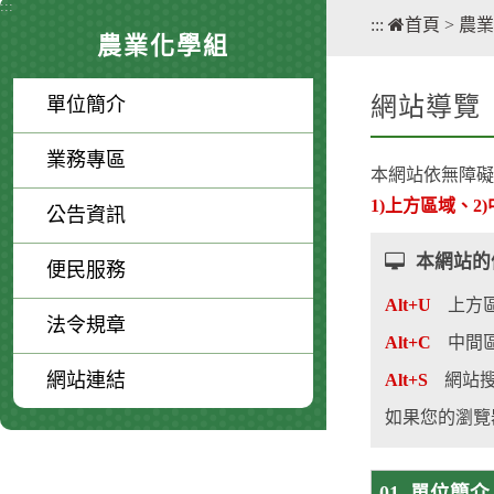
:::
:::
首頁
>
農業
農業化學組
網站導覽
單位簡介
業務專區
本網站依無障礙
1)上方區域、2
公告資訊
本網站的便
便民服務
Alt+U
上方
法令規章
Alt+C
中間
網站連結
Alt+S
網站
如果您的瀏覽器是
01. 單位簡介