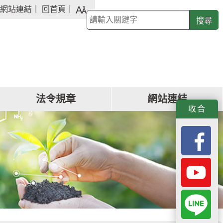
字
網站連結
｜
回首頁
｜
關
級
鍵
大
字
小
查
詢
法令規章
網站連結
f
y
L
收合