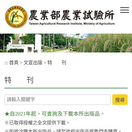
跳
到
主
要
內
容
區
塊
:::
首頁
>
文宣出版
>
特 刊
特 刊
關鍵字查詢
★自2021年起，可查詢及下載本所出版品
。
※已取得授權之全文提供下載。
※如欲洽購本所出版品，請至政府出版品展售門市購買。