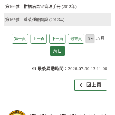
第166號 柑橘病蟲害管理手冊 (2012年)
第165號 莧菜種原圖說 (2012年)
頁
3/9頁
第一頁
上一頁
下一頁
最末頁
前
前往
往
最後異動時間：
2026-07-30 13:11:00
回上頁