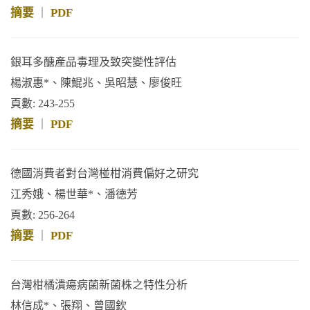
摘要
PDF
｜
銀耳多醣產品毒理及致突變性評估
楊淑惠*、陳鯤兆、吳昭慧、廖俊旺
頁數: 243-255
摘要
PDF
｜
德國消費者對台灣椪柑消費偏好之研究
江秀娥、楊世華*、潘德芳
頁數: 256-264
摘要
PDF
｜
台灣柑橘潰瘍病菌新菌株之特性分析
林信成*、張翔、曾國欽