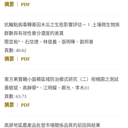
摘要
PDF
｜
抗輪點病毒轉基因木瓜之生態影響評估－Ⅰ.土壤微生物族
群數與有效性養分濃度的差異
簡宣裕*、石信德、林俊義、張明暉、劉邦基
頁數: 49-62
摘要
PDF
｜
東方果實蠅小面積區域防治模式研究（二）柑橘園之測試
黃毓斌、高靜華*、江明耀、鄭允、李木川
頁數: 63-73
摘要
PDF
｜
高屏地區農產品批發市場關係品質的前因與結果