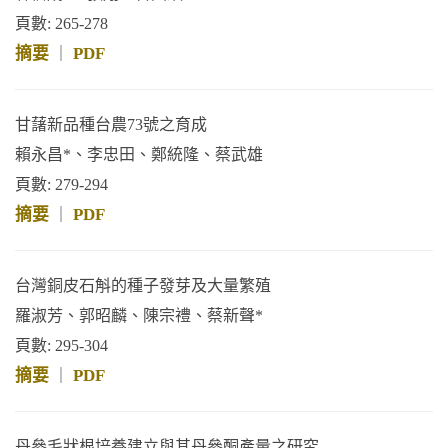
頁數: 265-278
摘要
PDF
｜
甘藷新品種台農73號之育成
賴永昌*、李忠田、鄭統隆、蔡武雄
頁數: 279-294
摘要
PDF
｜
台灣銅皮石斛的種子發芽及大量繁殖
羅淑芳、郭昭麟、陳宗禮、蔡新聲*
頁數: 295-304
摘要
PDF
｜
丹參毛狀根培養建立與其丹參酮產量之研究