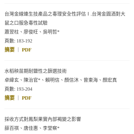
台灣金線連生技產品之毒理安全性評估Ⅰ.台灣金圓酒對大
鼠之口服急毒性試驗
蕭翌柱、廖俊旺、吳明哲*
頁數: 183-192
摘要
PDF
｜
水稻秧苗期耐鹽性之篩選技術
卓緯玄、陳治官*、賴明信、顏信沐、曾東海、顏宏真
頁數: 193-204
摘要
PDF
｜
採收方式對鳳梨果實內部褐變之影響
薛百祺、唐佳惠、李堂察*