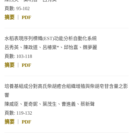
頁數: 95-102
摘要
PDF
｜
水稻表現序列標幟(EST)功能分析自動化系統
呂秀英、陳政道、呂椿棠*、邱怡嘉、魏夢麗
頁數: 103-118
摘要
PDF
｜
培養基組成分對高氏柴胡癒合組織增殖與柴胡皂苷含量之影
響
陳威臣、夏奇鈮、葉茂生、曹進義、蔡新聲
頁數: 119-132
摘要
PDF
｜