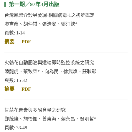
第一期／97年3月出版
台灣鳳梨介殼蟲萎凋-相關病毒-1之初步鑑定
廖吉彥、胡仲祺、張清安、鄧汀欽*
頁數: 1-14
摘要
PDF
｜
火鶴花自動肥灌與遠端即時監控系統之研究
陸龍虎、蔡致榮*、向為民、徐武煥、莊耿彰
頁數: 15-32
摘要
PDF
｜
甘藷花青素與多酚含量之研究
鄭統隆、施怡如、曾東海、賴永昌、吳明哲*
頁數: 33-48