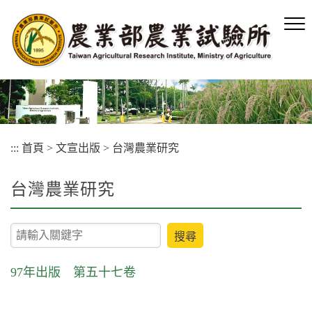
跳
到
主
要
內
容
區
塊
:::
首頁
>
文宣出版
>
台灣農業研究
台灣農業研究
keyword
97年出版 第五十七卷