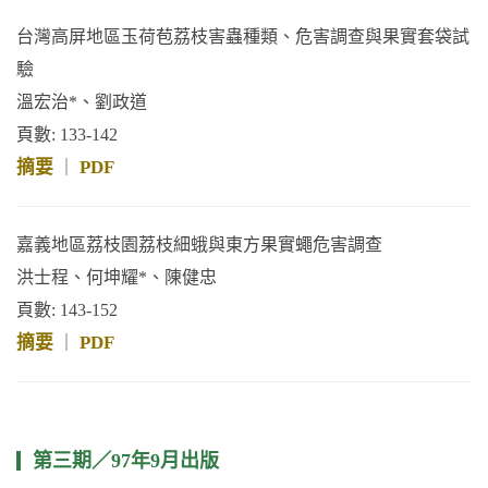
台灣高屏地區玉荷苞荔枝害蟲種類、危害調查與果實套袋試
驗
溫宏治*、劉政道
頁數: 133-142
摘要
PDF
｜
嘉義地區荔枝園荔枝細蛾與東方果實蠅危害調查
洪士程、何坤耀*、陳健忠
頁數: 143-152
摘要
PDF
｜
第三期／97年9月出版