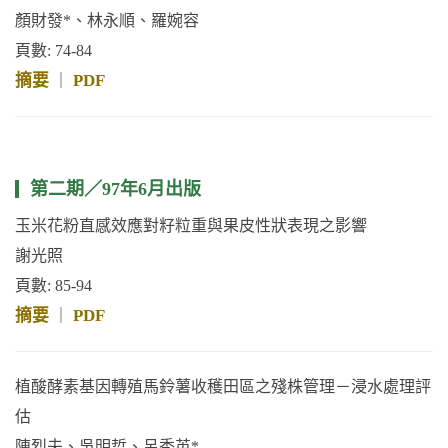
顏財發*、林永順、羅婉容
頁數: 74-84
摘要
PDF
｜
第二期／97年6月出版
玉米花粉直感效應對籽粒重與果皮性狀表現之影響
謝光照
頁數: 85-94
摘要
PDF
｜
植酸酵素基因轉殖馬鈴薯收穫田區之殘株管理－浸水處理評
估
陳烈夫、吳明哲、呂秀英*